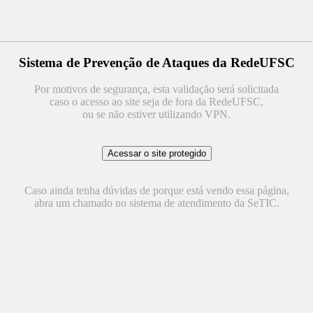
Sistema de Prevenção de Ataques da RedeUFSC
Por motivos de segurança, esta validação será solicitada
caso o acesso ao site seja de fora da RedeUFSC,
ou se não estiver utilizando VPN.
Caso ainda tenha dúvidas de porque está vendo essa página,
abra um chamado no sistema de atendimento da SeTIC.