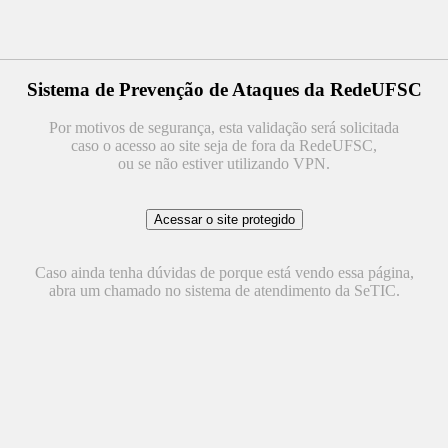
Sistema de Prevenção de Ataques da RedeUFSC
Por motivos de segurança, esta validação será solicitada
caso o acesso ao site seja de fora da RedeUFSC,
ou se não estiver utilizando VPN.
Caso ainda tenha dúvidas de porque está vendo essa página,
abra um chamado no sistema de atendimento da SeTIC.