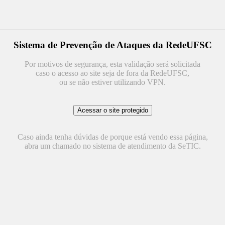
Sistema de Prevenção de Ataques da RedeUFSC
Por motivos de segurança, esta validação será solicitada
caso o acesso ao site seja de fora da RedeUFSC,
ou se não estiver utilizando VPN.
Caso ainda tenha dúvidas de porque está vendo essa página,
abra um chamado no sistema de atendimento da SeTIC.