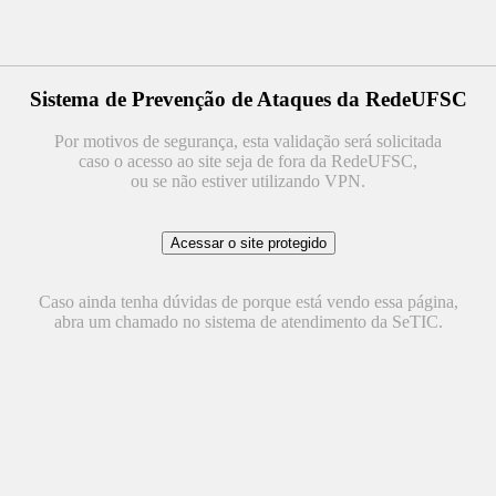
Sistema de Prevenção de Ataques da RedeUFSC
Por motivos de segurança, esta validação será solicitada
caso o acesso ao site seja de fora da RedeUFSC,
ou se não estiver utilizando VPN.
Caso ainda tenha dúvidas de porque está vendo essa página,
abra um chamado no sistema de atendimento da SeTIC.