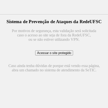
Sistema de Prevenção de Ataques da RedeUFSC
Por motivos de segurança, esta validação será solicitada
caso o acesso ao site seja de fora da RedeUFSC,
ou se não estiver utilizando VPN.
Caso ainda tenha dúvidas de porque está vendo essa página,
abra um chamado no sistema de atendimento da SeTIC.