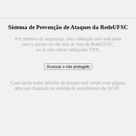
Sistema de Prevenção de Ataques da RedeUFSC
Por motivos de segurança, esta validação será solicitada
caso o acesso ao site seja de fora da RedeUFSC,
ou se não estiver utilizando VPN.
Caso ainda tenha dúvidas de porque está vendo essa página,
abra um chamado no sistema de atendimento da SeTIC.