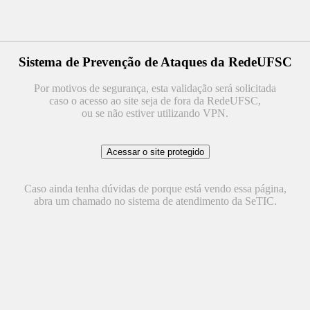
Sistema de Prevenção de Ataques da RedeUFSC
Por motivos de segurança, esta validação será solicitada
caso o acesso ao site seja de fora da RedeUFSC,
ou se não estiver utilizando VPN.
Caso ainda tenha dúvidas de porque está vendo essa página,
abra um chamado no sistema de atendimento da SeTIC.