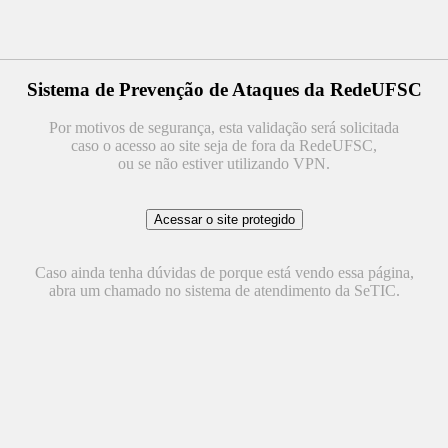
Sistema de Prevenção de Ataques da RedeUFSC
Por motivos de segurança, esta validação será solicitada
caso o acesso ao site seja de fora da RedeUFSC,
ou se não estiver utilizando VPN.
Caso ainda tenha dúvidas de porque está vendo essa página,
abra um chamado no sistema de atendimento da SeTIC.