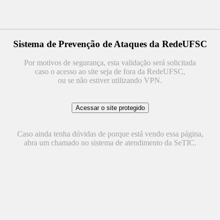
Sistema de Prevenção de Ataques da RedeUFSC
Por motivos de segurança, esta validação será solicitada
caso o acesso ao site seja de fora da RedeUFSC,
ou se não estiver utilizando VPN.
Caso ainda tenha dúvidas de porque está vendo essa página,
abra um chamado no sistema de atendimento da SeTIC.