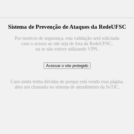
Sistema de Prevenção de Ataques da RedeUFSC
Por motivos de segurança, esta validação será solicitada
caso o acesso ao site seja de fora da RedeUFSC,
ou se não estiver utilizando VPN.
Caso ainda tenha dúvidas de porque está vendo essa página,
abra um chamado no sistema de atendimento da SeTIC.