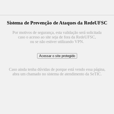
Sistema de Prevenção de Ataques da RedeUFSC
Por motivos de segurança, esta validação será solicitada
caso o acesso ao site seja de fora da RedeUFSC,
ou se não estiver utilizando VPN.
Caso ainda tenha dúvidas de porque está vendo essa página,
abra um chamado no sistema de atendimento da SeTIC.