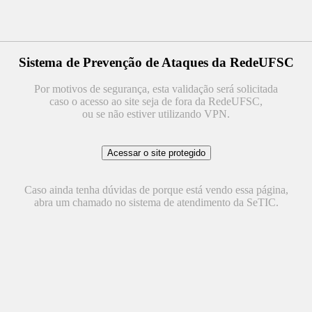
Sistema de Prevenção de Ataques da RedeUFSC
Por motivos de segurança, esta validação será solicitada
caso o acesso ao site seja de fora da RedeUFSC,
ou se não estiver utilizando VPN.
Caso ainda tenha dúvidas de porque está vendo essa página,
abra um chamado no sistema de atendimento da SeTIC.