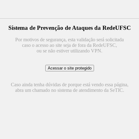
Sistema de Prevenção de Ataques da RedeUFSC
Por motivos de segurança, esta validação será solicitada
caso o acesso ao site seja de fora da RedeUFSC,
ou se não estiver utilizando VPN.
Caso ainda tenha dúvidas de porque está vendo essa página,
abra um chamado no sistema de atendimento da SeTIC.