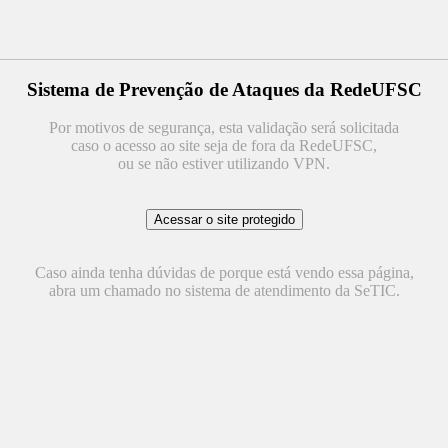
Sistema de Prevenção de Ataques da RedeUFSC
Por motivos de segurança, esta validação será solicitada
caso o acesso ao site seja de fora da RedeUFSC,
ou se não estiver utilizando VPN.
Caso ainda tenha dúvidas de porque está vendo essa página,
abra um chamado no sistema de atendimento da SeTIC.