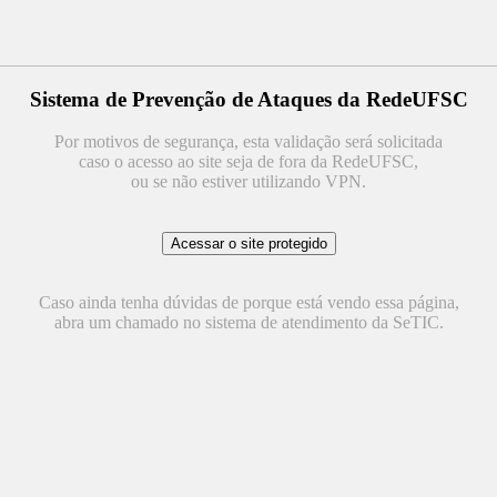
Sistema de Prevenção de Ataques da RedeUFSC
Por motivos de segurança, esta validação será solicitada
caso o acesso ao site seja de fora da RedeUFSC,
ou se não estiver utilizando VPN.
Caso ainda tenha dúvidas de porque está vendo essa página,
abra um chamado no sistema de atendimento da SeTIC.