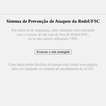
Sistema de Prevenção de Ataques da RedeUFSC
Por motivos de segurança, esta validação será solicitada
caso o acesso ao site seja de fora da RedeUFSC,
ou se não estiver utilizando VPN.
Caso ainda tenha dúvidas de porque está vendo essa página,
abra um chamado no sistema de atendimento da SeTIC.