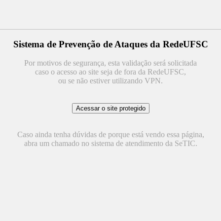
Sistema de Prevenção de Ataques da RedeUFSC
Por motivos de segurança, esta validação será solicitada
caso o acesso ao site seja de fora da RedeUFSC,
ou se não estiver utilizando VPN.
Caso ainda tenha dúvidas de porque está vendo essa página,
abra um chamado no sistema de atendimento da SeTIC.