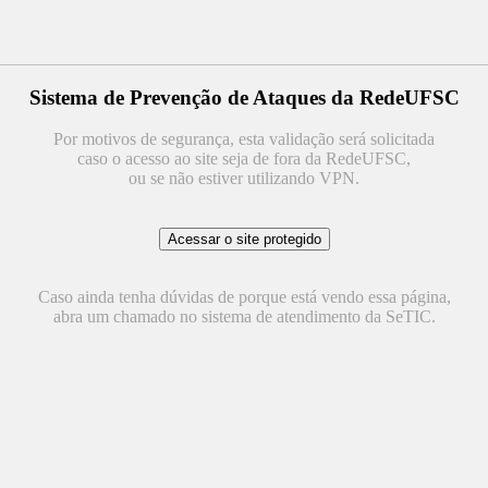
Sistema de Prevenção de Ataques da RedeUFSC
Por motivos de segurança, esta validação será solicitada
caso o acesso ao site seja de fora da RedeUFSC,
ou se não estiver utilizando VPN.
Caso ainda tenha dúvidas de porque está vendo essa página,
abra um chamado no sistema de atendimento da SeTIC.