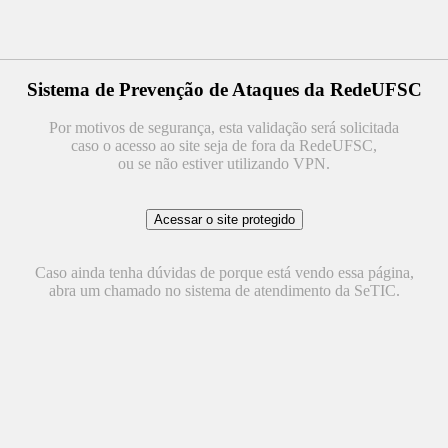
Sistema de Prevenção de Ataques da RedeUFSC
Por motivos de segurança, esta validação será solicitada
caso o acesso ao site seja de fora da RedeUFSC,
ou se não estiver utilizando VPN.
Caso ainda tenha dúvidas de porque está vendo essa página,
abra um chamado no sistema de atendimento da SeTIC.