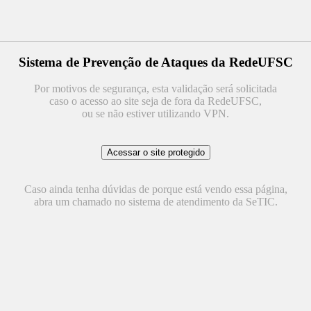
Sistema de Prevenção de Ataques da RedeUFSC
Por motivos de segurança, esta validação será solicitada
caso o acesso ao site seja de fora da RedeUFSC,
ou se não estiver utilizando VPN.
Caso ainda tenha dúvidas de porque está vendo essa página,
abra um chamado no sistema de atendimento da SeTIC.