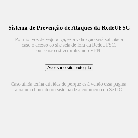
Sistema de Prevenção de Ataques da RedeUFSC
Por motivos de segurança, esta validação será solicitada
caso o acesso ao site seja de fora da RedeUFSC,
ou se não estiver utilizando VPN.
Caso ainda tenha dúvidas de porque está vendo essa página,
abra um chamado no sistema de atendimento da SeTIC.