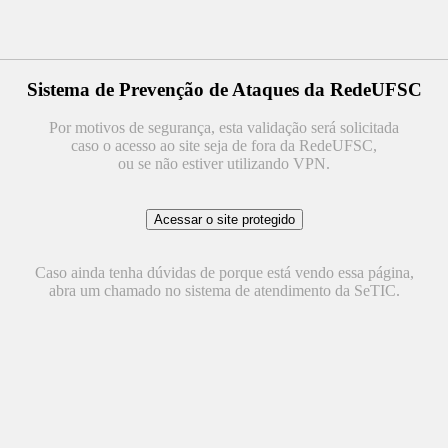
Sistema de Prevenção de Ataques da RedeUFSC
Por motivos de segurança, esta validação será solicitada
caso o acesso ao site seja de fora da RedeUFSC,
ou se não estiver utilizando VPN.
Caso ainda tenha dúvidas de porque está vendo essa página,
abra um chamado no sistema de atendimento da SeTIC.