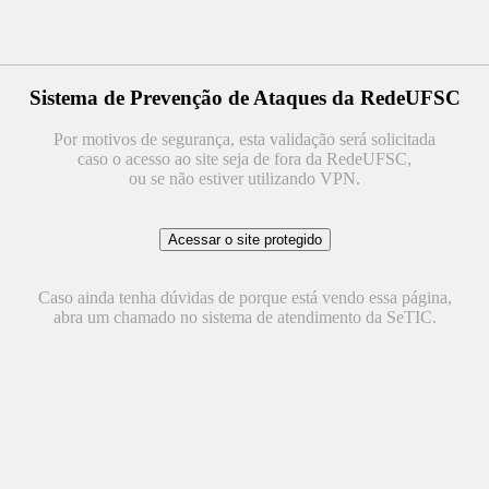
Sistema de Prevenção de Ataques da RedeUFSC
Por motivos de segurança, esta validação será solicitada
caso o acesso ao site seja de fora da RedeUFSC,
ou se não estiver utilizando VPN.
Caso ainda tenha dúvidas de porque está vendo essa página,
abra um chamado no sistema de atendimento da SeTIC.