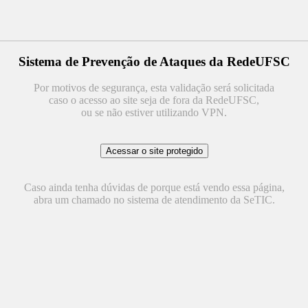
Sistema de Prevenção de Ataques da RedeUFSC
Por motivos de segurança, esta validação será solicitada
caso o acesso ao site seja de fora da RedeUFSC,
ou se não estiver utilizando VPN.
Caso ainda tenha dúvidas de porque está vendo essa página,
abra um chamado no sistema de atendimento da SeTIC.