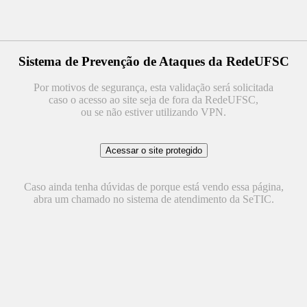
Sistema de Prevenção de Ataques da RedeUFSC
Por motivos de segurança, esta validação será solicitada
caso o acesso ao site seja de fora da RedeUFSC,
ou se não estiver utilizando VPN.
Caso ainda tenha dúvidas de porque está vendo essa página,
abra um chamado no sistema de atendimento da SeTIC.