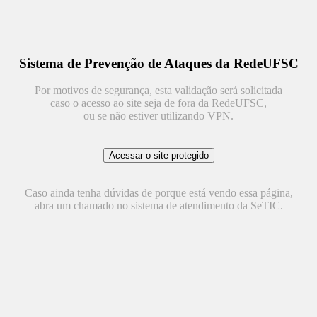
Sistema de Prevenção de Ataques da RedeUFSC
Por motivos de segurança, esta validação será solicitada
caso o acesso ao site seja de fora da RedeUFSC,
ou se não estiver utilizando VPN.
Caso ainda tenha dúvidas de porque está vendo essa página,
abra um chamado no sistema de atendimento da SeTIC.