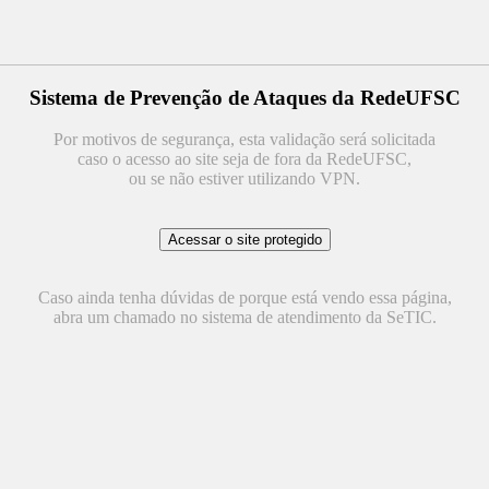
Sistema de Prevenção de Ataques da RedeUFSC
Por motivos de segurança, esta validação será solicitada
caso o acesso ao site seja de fora da RedeUFSC,
ou se não estiver utilizando VPN.
Caso ainda tenha dúvidas de porque está vendo essa página,
abra um chamado no sistema de atendimento da SeTIC.