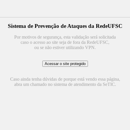
Sistema de Prevenção de Ataques da RedeUFSC
Por motivos de segurança, esta validação será solicitada
caso o acesso ao site seja de fora da RedeUFSC,
ou se não estiver utilizando VPN.
Caso ainda tenha dúvidas de porque está vendo essa página,
abra um chamado no sistema de atendimento da SeTIC.