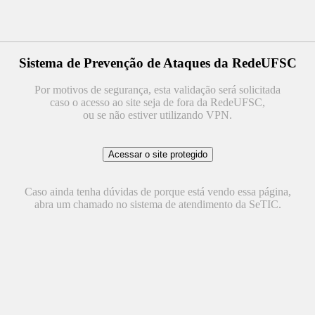
Sistema de Prevenção de Ataques da RedeUFSC
Por motivos de segurança, esta validação será solicitada
caso o acesso ao site seja de fora da RedeUFSC,
ou se não estiver utilizando VPN.
Caso ainda tenha dúvidas de porque está vendo essa página,
abra um chamado no sistema de atendimento da SeTIC.