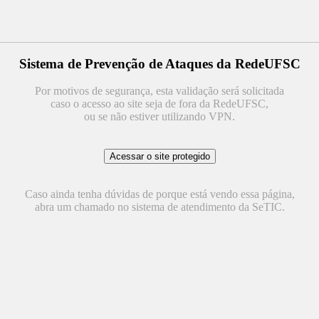
Sistema de Prevenção de Ataques da RedeUFSC
Por motivos de segurança, esta validação será solicitada
caso o acesso ao site seja de fora da RedeUFSC,
ou se não estiver utilizando VPN.
Caso ainda tenha dúvidas de porque está vendo essa página,
abra um chamado no sistema de atendimento da SeTIC.