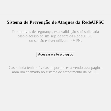
Sistema de Prevenção de Ataques da RedeUFSC
Por motivos de segurança, esta validação será solicitada
caso o acesso ao site seja de fora da RedeUFSC,
ou se não estiver utilizando VPN.
Caso ainda tenha dúvidas de porque está vendo essa página,
abra um chamado no sistema de atendimento da SeTIC.