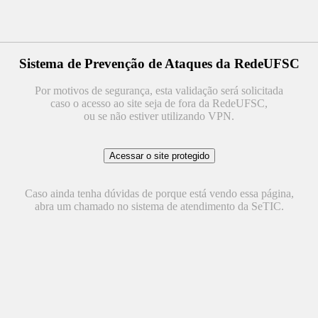
Sistema de Prevenção de Ataques da RedeUFSC
Por motivos de segurança, esta validação será solicitada
caso o acesso ao site seja de fora da RedeUFSC,
ou se não estiver utilizando VPN.
Caso ainda tenha dúvidas de porque está vendo essa página,
abra um chamado no sistema de atendimento da SeTIC.