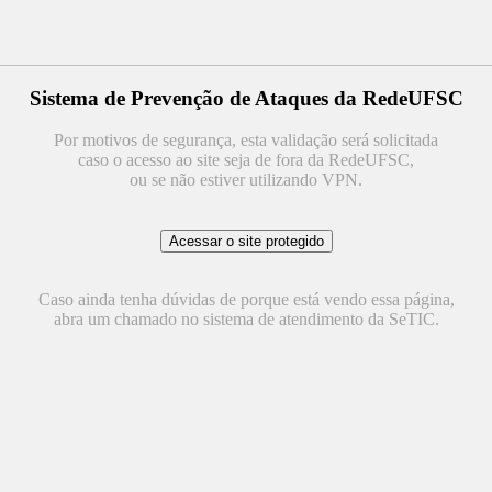
Sistema de Prevenção de Ataques da RedeUFSC
Por motivos de segurança, esta validação será solicitada
caso o acesso ao site seja de fora da RedeUFSC,
ou se não estiver utilizando VPN.
Caso ainda tenha dúvidas de porque está vendo essa página,
abra um chamado no sistema de atendimento da SeTIC.