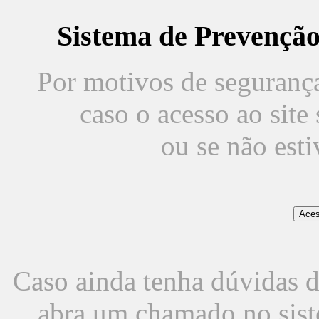
Sistema de Prevençã
Por motivos de segurança,
caso o acesso ao sit
ou se não est
Caso ainda tenha dúvidas d
abra um chamado no sist