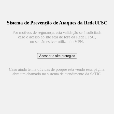
Sistema de Prevenção de Ataques da RedeUFSC
Por motivos de segurança, esta validação será solicitada
caso o acesso ao site seja de fora da RedeUFSC,
ou se não estiver utilizando VPN.
Caso ainda tenha dúvidas de porque está vendo essa página,
abra um chamado no sistema de atendimento da SeTIC.