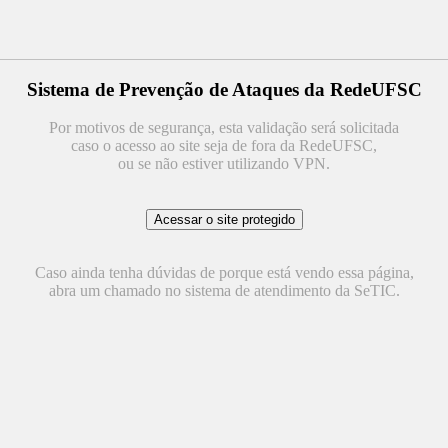
Sistema de Prevenção de Ataques da RedeUFSC
Por motivos de segurança, esta validação será solicitada
caso o acesso ao site seja de fora da RedeUFSC,
ou se não estiver utilizando VPN.
Caso ainda tenha dúvidas de porque está vendo essa página,
abra um chamado no sistema de atendimento da SeTIC.