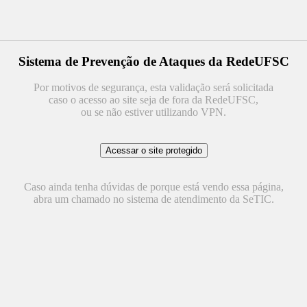
Sistema de Prevenção de Ataques da RedeUFSC
Por motivos de segurança, esta validação será solicitada
caso o acesso ao site seja de fora da RedeUFSC,
ou se não estiver utilizando VPN.
Caso ainda tenha dúvidas de porque está vendo essa página,
abra um chamado no sistema de atendimento da SeTIC.