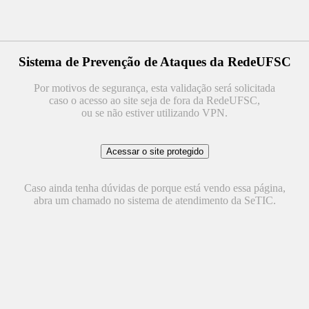
Sistema de Prevenção de Ataques da RedeUFSC
Por motivos de segurança, esta validação será solicitada
caso o acesso ao site seja de fora da RedeUFSC,
ou se não estiver utilizando VPN.
Caso ainda tenha dúvidas de porque está vendo essa página,
abra um chamado no sistema de atendimento da SeTIC.