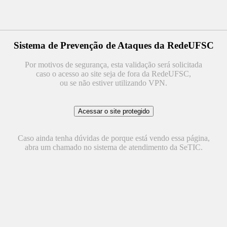
Sistema de Prevenção de Ataques da RedeUFSC
Por motivos de segurança, esta validação será solicitada
caso o acesso ao site seja de fora da RedeUFSC,
ou se não estiver utilizando VPN.
Caso ainda tenha dúvidas de porque está vendo essa página,
abra um chamado no sistema de atendimento da SeTIC.