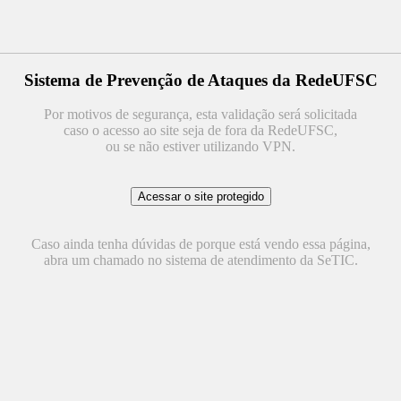
Sistema de Prevenção de Ataques da RedeUFSC
Por motivos de segurança, esta validação será solicitada
caso o acesso ao site seja de fora da RedeUFSC,
ou se não estiver utilizando VPN.
Caso ainda tenha dúvidas de porque está vendo essa página,
abra um chamado no sistema de atendimento da SeTIC.