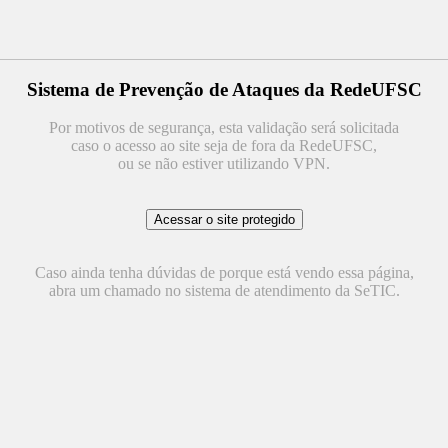
Sistema de Prevenção de Ataques da RedeUFSC
Por motivos de segurança, esta validação será solicitada
caso o acesso ao site seja de fora da RedeUFSC,
ou se não estiver utilizando VPN.
Caso ainda tenha dúvidas de porque está vendo essa página,
abra um chamado no sistema de atendimento da SeTIC.