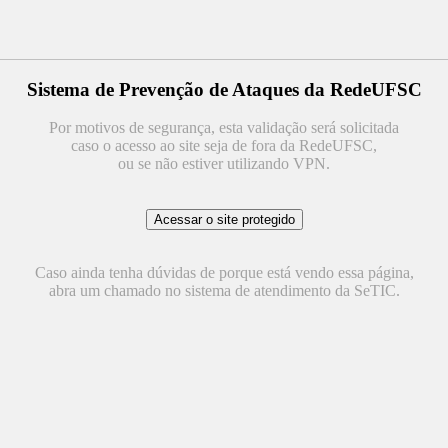
Sistema de Prevenção de Ataques da RedeUFSC
Por motivos de segurança, esta validação será solicitada
caso o acesso ao site seja de fora da RedeUFSC,
ou se não estiver utilizando VPN.
Caso ainda tenha dúvidas de porque está vendo essa página,
abra um chamado no sistema de atendimento da SeTIC.