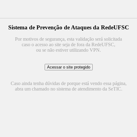
Sistema de Prevenção de Ataques da RedeUFSC
Por motivos de segurança, esta validação será solicitada
caso o acesso ao site seja de fora da RedeUFSC,
ou se não estiver utilizando VPN.
Caso ainda tenha dúvidas de porque está vendo essa página,
abra um chamado no sistema de atendimento da SeTIC.