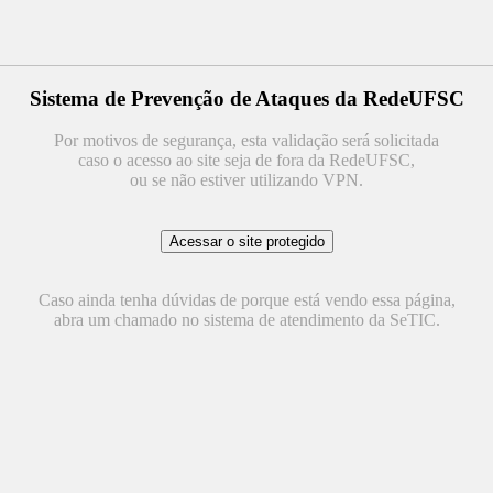
Sistema de Prevenção de Ataques da RedeUFSC
Por motivos de segurança, esta validação será solicitada
caso o acesso ao site seja de fora da RedeUFSC,
ou se não estiver utilizando VPN.
Caso ainda tenha dúvidas de porque está vendo essa página,
abra um chamado no sistema de atendimento da SeTIC.