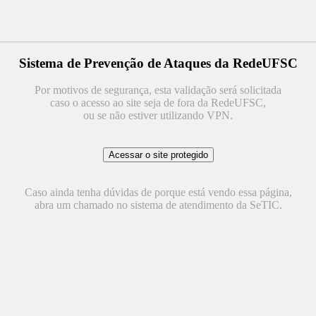
Sistema de Prevenção de Ataques da RedeUFSC
Por motivos de segurança, esta validação será solicitada
caso o acesso ao site seja de fora da RedeUFSC,
ou se não estiver utilizando VPN.
Caso ainda tenha dúvidas de porque está vendo essa página,
abra um chamado no sistema de atendimento da SeTIC.