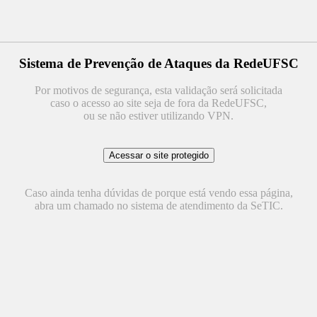
Sistema de Prevenção de Ataques da RedeUFSC
Por motivos de segurança, esta validação será solicitada
caso o acesso ao site seja de fora da RedeUFSC,
ou se não estiver utilizando VPN.
Caso ainda tenha dúvidas de porque está vendo essa página,
abra um chamado no sistema de atendimento da SeTIC.