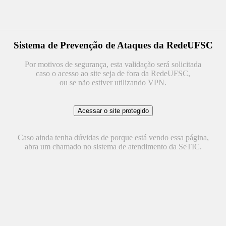
Sistema de Prevenção de Ataques da RedeUFSC
Por motivos de segurança, esta validação será solicitada
caso o acesso ao site seja de fora da RedeUFSC,
ou se não estiver utilizando VPN.
Caso ainda tenha dúvidas de porque está vendo essa página,
abra um chamado no sistema de atendimento da SeTIC.