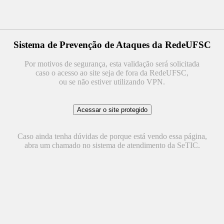
Sistema de Prevenção de Ataques da RedeUFSC
Por motivos de segurança, esta validação será solicitada
caso o acesso ao site seja de fora da RedeUFSC,
ou se não estiver utilizando VPN.
Caso ainda tenha dúvidas de porque está vendo essa página,
abra um chamado no sistema de atendimento da SeTIC.