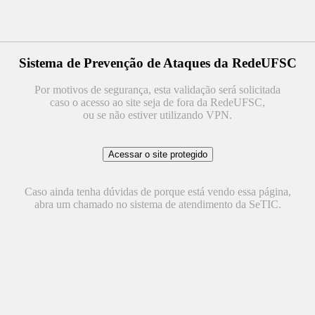
Sistema de Prevenção de Ataques da RedeUFSC
Por motivos de segurança, esta validação será solicitada
caso o acesso ao site seja de fora da RedeUFSC,
ou se não estiver utilizando VPN.
Caso ainda tenha dúvidas de porque está vendo essa página,
abra um chamado no sistema de atendimento da SeTIC.