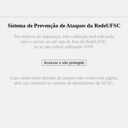
Sistema de Prevenção de Ataques da RedeUFSC
Por motivos de segurança, esta validação será solicitada
caso o acesso ao site seja de fora da RedeUFSC,
ou se não estiver utilizando VPN.
Caso ainda tenha dúvidas de porque está vendo essa página,
abra um chamado no sistema de atendimento da SeTIC.